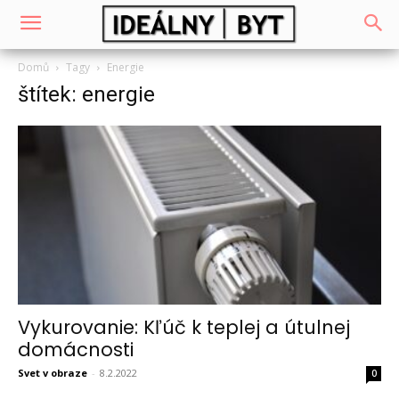
Domů
Tagy
Energie
štítek: energie
Vykurovanie: Kľúč k teplej a útulnej
domácnosti
Svet v obraze
-
8.2.2022
0