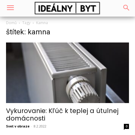
Domů
Tagy
Kamna
štítek: kamna
Vykurovanie: Kľúč k teplej a útulnej
domácnosti
Svet v obraze
-
8.2.2022
0