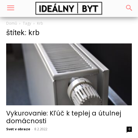
Domů
Tagy
Krb
štítek: krb
Vykurovanie: Kľúč k teplej a útulnej
domácnosti
Svet v obraze
-
8.2.2022
0