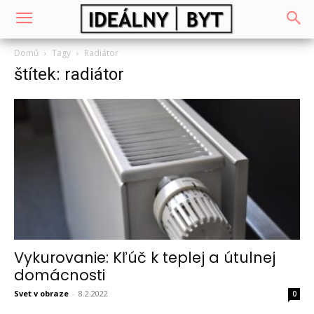
Domů
Tagy
Radiátor
štítek: radiátor
Vykurovanie: Kľúč k teplej a útulnej
domácnosti
Svet v obraze
-
8.2.2022
0