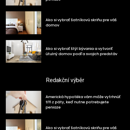
Ako si vybrať šatníkovú skriňu pre váš
domov
Ako si vybrať štýl bývania a vytvoriť
útulný domov podľa svojich predstáv
Redakční výběr
Americká hypotéka vám môže vytrhnúť
tŕň z päty, keď nutne potrebujete
peniaze
Ako si vybrať šatníkovú skriňu pre váš