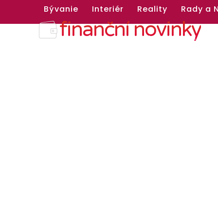
Bývanie
Interiér
Reality
Rady a 
finanční novinky
finance & investice & podnikání