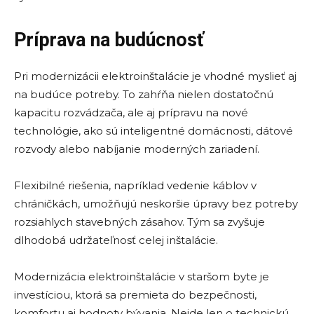
Príprava na budúcnosť
Pri modernizácii elektroinštalácie je vhodné myslieť aj
na budúce potreby. To zahŕňa nielen dostatočnú
kapacitu rozvádzača, ale aj prípravu na nové
technológie, ako sú inteligentné domácnosti, dátové
rozvody alebo nabíjanie moderných zariadení.
Flexibilné riešenia, napríklad vedenie káblov v
chráničkách, umožňujú neskoršie úpravy bez potreby
rozsiahlych stavebných zásahov. Tým sa zvyšuje
dlhodobá udržateľnosť celej inštalácie.
Modernizácia elektroinštalácie v staršom byte je
investíciou, ktorá sa premieta do bezpečnosti,
komfortu aj hodnoty bývania. Nejde len o technickú