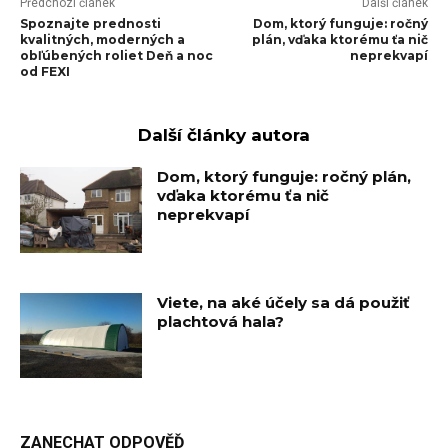
Předchozí článek
Další článek
Spoznajte prednosti
Dom, ktorý funguje: ročný
kvalitných, moderných a
plán, vďaka ktorému ťa nič
obľúbených roliet Deň a noc
neprekvapí
od FEXI
Další články autora
Dom, ktorý funguje: ročný plán,
vďaka ktorému ťa nič
neprekvapí
Viete, na aké účely sa dá použiť
plachtová hala?
ZANECHAT ODPOVĚĎ