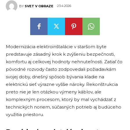
23.4.2026
BY
SVET V OBRAZE
Modernizácia elektroinštalácie v staršom byte
predstavuje zásadný krok k zvýšeniu bezpečnosti,
komfortu aj celkovej hodnoty nehnuteľnosti. Zatiaľ čo
pôvodné rozvody často zodpovedali požiadavkám
svojej doby, dnešný spôsob bývania kladie na
elektrickú sieť výrazne vyššie nároky. Rekonštrukcia
preto nie je len otázkou výmeny káblov, ale
komplexným procesom, ktorý by mal vychádzať z
technických noriem, súčasných potrieb aj budúceho
využitia priestoru.