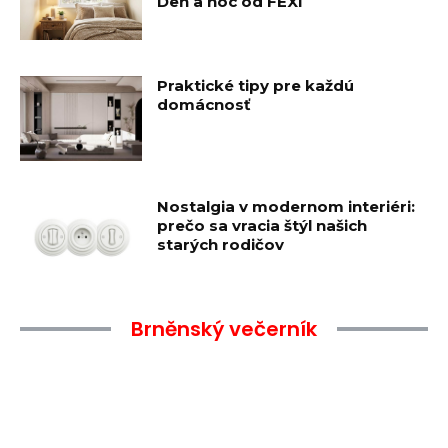
Deň a noc od FEXI
Praktické tipy pre každú
domácnosť
Nostalgia v modernom interiéri:
prečo sa vracia štýl našich
starých rodičov
Brněnský večerník