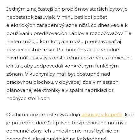
Jedným z najčastejších problémov starších bytov je
nedostatok zásuviek. V minulosti bol počet
elektrických zariadení výrazne nižší, čo dnes vedie k
používaniu predlžovacích káblov a rozbočovačov. Tie
nielen znižujú komfort, ale môžu predstavovať aj
bezpečnostné riziko. Pri modernizácii je vhodné
navrhnúť zásuvky s dostatočnou rezervou a umiestniť
ich tak, aby zodpovedali konkrétnym funkčným
zónam. V kuchyni by mali byť dostupné nad
pracovnou plochou, v obývacej izbe v miestach
plánovanej elektroniky a v spálni napríklad pri
nočných stolíkoch.
Osobitnú pozornosť si vyžadujú
zásuvky v kúpeľni
, kde
je potrebné dodržať prísne bezpečnostné normy a
ochranné zóny. Ich umiestnenie musí byť nielen
bezpečné, ale aj praktické na každodenné