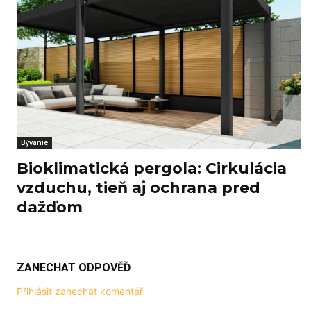
Bývanie
Bioklimatická pergola: Cirkulácia
vzduchu, tieň aj ochrana pred
dažďom
ZANECHAT ODPOVĚĎ
Přihlásit zanechat komentář