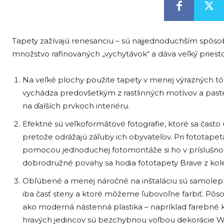
Tapety zažívajú renesanciu – sú najjednoduchším spô
množstvo rafinovaných „vychytávok“ a dáva veľký priestor
Na veľké plochy použite tapety v menej výrazných t
vychádza predovšetkým z rastlinných motívov a paste
na ďalších prvkoch interiéru.
Efektné sú veľkoformátové fotografie, ktoré sa často
pretože odrážajú záľuby ich obyvateľov. Pri fototapet
pomocou jednoduchej fotomontáže si ho v príslušno
dobrodružné povahy sa hodia fototapety Brave z kol
Obľúbené a menej náročné na inštaláciu sú samolepk
iba časť steny a ktoré môžeme ľubovoľne farbiť. Pôso
ako moderná nástenná plastika – napríklad farebné
hravých jedincov sú bezchybnou voľbou dekorácie Woo