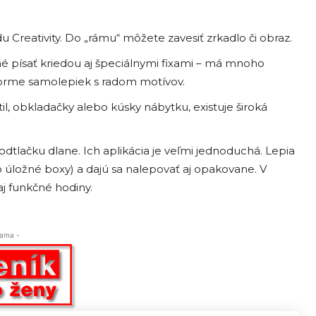
 Creativity. Do „rámu“ môžete zavesiť zrkadlo či obraz.
žné písať kriedou aj špeciálnymi fixami – má mnoho
forme samolepiek s radom motívov.
til, obkladačky alebo kúsky nábytku, existuje široká
tlačku dlane. Ich aplikácia je veľmi jednoduchá. Lepia
o úložné boxy) a dajú sa nalepovať aj opakovane. V
j funkčné hodiny.
lama -