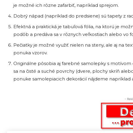
je možné ich rôzne zafarbiť, napríklad sprejom.
Dobrý nápad (napríklad do predsiene) sú tapety z radu
Efektná a praktická je tabuľová fólia, na ktorú je mo
podôb a predáva sa v rôznych veľkostiach alebo vo 
Pečiatky je možné využiť nielen na steny, ale aj na tex
ponuka vzorov.
Originálne pôsobia aj farebné samolepky s motívom od
sa na čisté a suché povrchy (dvere, plochy skríň aleb
ponuke samolepiacich dekorácií nájdeme napríklad a
- Rek