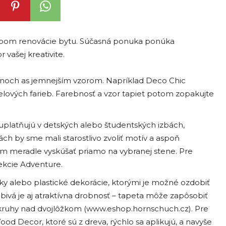
sobom renovácie bytu. Súčasná ponuka ponúka
 vašej kreativite.
ónoch as jemnejším vzorom. Napríklad Deco Chic
lových farieb. Farebnosť a vzor tapiet potom zopakujte
 uplatňujú v detských alebo študentských izbách,
ách by sme mali starostlivo zvoliť motív a aspoň
m meradle vyskúšať priamo na vybranej stene. Pre
ekcie Adventure.
y alebo plastické dekorácie, ktorými je možné ozdobiť
bivá je aj atraktívna drobnosť – tapeta môže zapôsobiť
 kruhy nad dvojlôžkom (www.eshop.hornschuch.cz). Pre
d Decor, ktoré sú z dreva, rýchlo sa aplikujú, a navyše