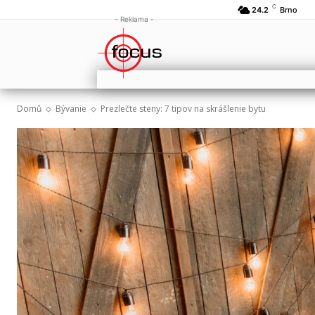
C
24.2
Brno
- Reklama -
Domů
Bývanie
Prezlečte steny: 7 tipov na skrášlenie bytu