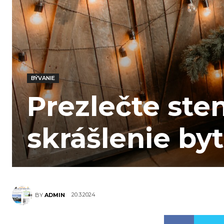
BÝVANIE
Prezlečte sten
skrášlenie by
20.3.2024
BY
ADMIN