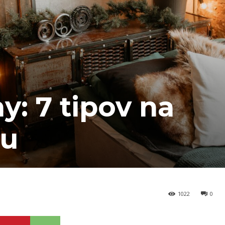
y: 7 tipov na
tu
1022
0