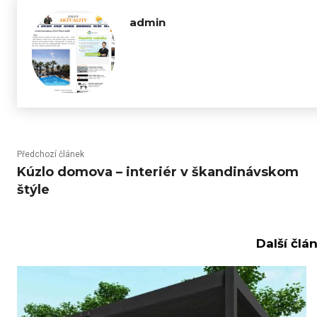
admin
Předchozí článek
Kúzlo domova – interiér v škandinávskom
štýle
Další člá