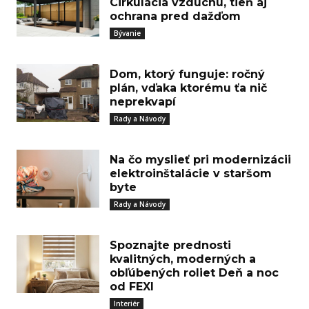
Cirkulácia vzduchu, tieň aj
ochrana pred dažďom
Bývanie
Dom, ktorý funguje: ročný
plán, vďaka ktorému ťa nič
neprekvapí
Rady a Návody
Na čo myslieť pri modernizácii
elektroinštalácie v staršom
byte
Rady a Návody
Spoznajte prednosti
kvalitných, moderných a
obľúbených roliet Deň a noc
od FEXI
Interiér