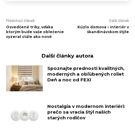
Předchozí článek
Další článek
Osvedčené triky, vďaka
Kúzlo domova – interiér v
ktorým bude vaše oblečenie
škandinávskom štýle
vyzerať stále ako nové
Další články autora
Spoznajte prednosti kvalitných,
moderných a obľúbených roliet
Deň a noc od FEXI
Nostalgia v modernom interiéri:
prečo sa vracia štýl našich
starých rodičov