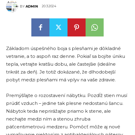
20.3.2024
BY
ADMIN
Základom úspešného boja s plesňami je dôkladné
vetranie, a to aspoň raz denne. Pokiaľ sa bojíte úniku
tepla, vetrajte kratšiu dobu, ale častejšie (ideálne
trikrát za deň). Je totiž dokázané, že dlhodobejší
pobyt medzi plesňami má vplyv na vaše zdravie.
Premýšľajte o rozostavení nábytku. Pozdĺž stien musí
prúdiť vzduch – jedine tak plesne nedostanú šancu.
Nábytok teda neprirážajte priamo k stene, ale
nechajte medzi ním a stenou zhruba
päťcentimetrovú medzeru. Pomôcť môže aj nové
vymaľovanie niektorým z antibakteriálnych náterov.