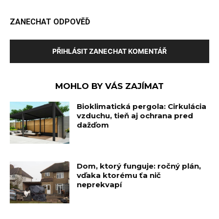
ZANECHAT ODPOVĚĎ
PŘIHLÁSIT ZANECHAT KOMENTÁŘ
MOHLO BY VÁS ZAJÍMAT
Bioklimatická pergola: Cirkulácia
vzduchu, tieň aj ochrana pred
dažďom
Dom, ktorý funguje: ročný plán,
vďaka ktorému ťa nič
neprekvapí