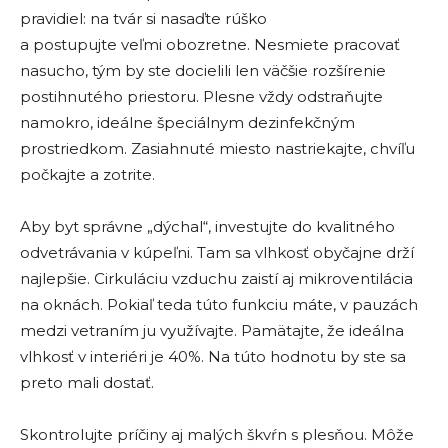
pravidiel: na tvár si nasaďte rúško
a postupujte veľmi obozretne. Nesmiete pracovať
nasucho, tým by ste docielili len väčšie rozšírenie
postihnutého priestoru. Plesne vždy odstraňujte
namokro, ideálne špeciálnym dezinfekčným
prostriedkom. Zasiahnuté miesto nastriekajte, chvíľu
počkajte a zotrite.
Aby byt správne „dýchal“, investujte do kvalitného
odvetrávania v kúpeľni. Tam sa vlhkosť obyčajne drží
najlepšie. Cirkuláciu vzduchu zaistí aj mikroventilácia
na oknách. Pokiaľ teda túto funkciu máte, v pauzách
medzi vetraním ju využívajte. Pamätajte, že ideálna
vlhkosť v interiéri je 40%. Na túto hodnotu by ste sa
preto mali dostať.
Skontrolujte príčiny aj malých škvŕn s plesňou. Môže