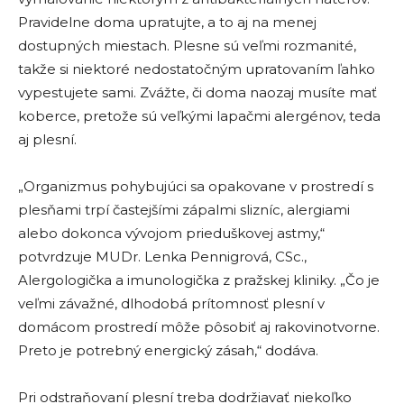
Pravidelne doma upratujte, a to aj na menej
dostupných miestach. Plesne sú veľmi rozmanité,
takže si niektoré nedostatočným upratovaním ľahko
vypestujete sami. Zvážte, či doma naozaj musíte mať
koberce, pretože sú veľkými lapačmi alergénov, teda
aj plesní.
„Organizmus pohybujúci sa opakovane v prostredí s
plesňami trpí častejšími zápalmi slizníc, alergiami
alebo dokonca vývojom prieduškovej astmy,“
potvrdzuje MUDr. Lenka Pennigrová, CSc.,
Alergologička a imunologička z pražskej kliniky. „Čo je
veľmi závažné, dlhodobá prítomnosť plesní v
domácom prostredí môže pôsobiť aj rakovinotvorne.
Preto je potrebný energický zásah,“ dodáva.
Pri odstraňovaní plesní treba dodržiavať niekoľko