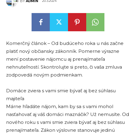
20.3.2024
BY
ADMIN
Komerčný článok – Od budúceho roka u nás začne
platiť nový občiansky zákonník. Pomerne výrazne
mení postavenie nájomcu aj prenajímateľa
nehnuteľností. Skontrolujte si preto, či vaša zmluva
zodpovedá novým podmienkam.
Domáce zviera s vami smie bývať aj bez súhlasu
majiteľa
Márne hľadáte nájom, kam by sa s vami mohol
nasťahovať aj váš domáci maznáčik? Už nemusíte. Od
nového roku s vami smie zviera bývať aj bez súhlasu
prenajímateľa. Zákon výslovne stanovuje jedinú