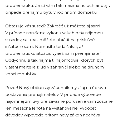
problematiku. Zaistí vám tak maximálnu ochranu aj v
prípade prenájmu bytu v rodinnom domčeku.
Obťažuje vás sused? Zakročiť už môžete aj sami
V prípade narušenia výkonu vašich práv nájomcu
susedov, sa teraz môžete obrátiť na príslušné
inštitúcie sami. Nemusíte teda čakať, až
problematickú situáciu vyrieši sám prenajímateľ.
Oddýchnu si tak najmä tí nájomcovia, ktorých byt
vlastní majitelia žijúci v zahraničí alebo na druhom
konci republiky.
Pozor! Nový občiansky zákonník myslí aj na úpravu
postavenia prenajímateľov. V prípade výpovede
nájomnej zmluvy pre závažné porušenie vám zostane
len mesačná lehota na vysťahovanie. Výpočet
dôvodov výpovede pritom nový zákon necháva