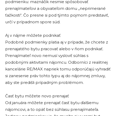
podmienku: maznáčik nesmie spôsobovať
prenajímateľovi a obyvateľom domu „neprimerané
ťažkosti“. Čo presne si pod týmto pojmom predstaviť,
určí v prípadnom spore súd.
Aj v nájme môžete podnikať
Podobné podmienky platia aj v prípade, že chcete z
prenajatého bytu pracovať alebo v ňom podnikať.
Prenajímateľ novo nemusí vysloviť súhlas s
podobnými aktivitami nájomcu. Odborníci z realitnej
kancelárie RE/MAX napriek tomu odporúčajú vyhradiť
si zanesenie práv tohto typu aj do nájomnej zmluvy,
aby ste predišli prípadným problémom.
Časť bytu môžete novo prenajať
Od januára môžete prenajať časť bytu ďalšiemu
nájomcovi, a to opäť bez súhlasu prenajímateľa.