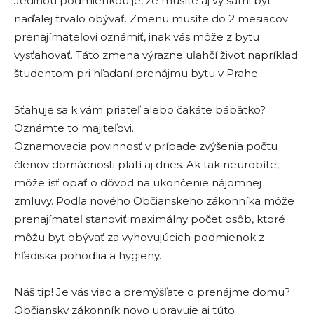
Jedinou podmienkou je, že musíte aj vy sami byt
naďalej trvalo obývať. Zmenu musíte do 2 mesiacov
prenajímateľovi oznámiť, inak vás môže z bytu
vysťahovať. Táto zmena výrazne uľahčí život napríklad
študentom pri hľadaní prenájmu bytu v Prahe.
Sťahuje sa k vám priateľ alebo čakáte bábätko?
Oznámte to majiteľovi.
Oznamovacia povinnosť v prípade zvýšenia počtu
členov domácnosti platí aj dnes. Ak tak neurobíte,
môže ísť opäť o dôvod na ukončenie nájomnej
zmluvy. Podľa nového Občianskeho zákonníka môže
prenajímateľ stanoviť maximálny počet osôb, ktoré
môžu byť obývať za vyhovujúcich podmienok z
hľadiska pohodlia a hygieny.
Náš tip! Je vás viac a premýšľate o prenájme domu?
Občiansky zákonník novo upravuje aj túto