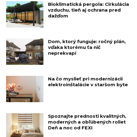
Bioklimatická pergola: Cirkulácia
vzduchu, tieň aj ochrana pred
dažďom
Dom, ktorý funguje: ročný plán,
vďaka ktorému ťa nič
neprekvapí
Na čo myslieť pri modernizácii
elektroinštalácie v staršom byte
Spoznajte prednosti kvalitných,
moderných a obľúbených roliet
Deň a noc od FEXI