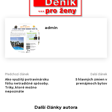
admin
Předchozí článek
Další článek
Ako využitý potravinársku
5 hlavných zmien v
fóliu netradičné spôsoby.
prenájmoch bytov
Triky, ktoré možno
nepoznáte
Další články autora