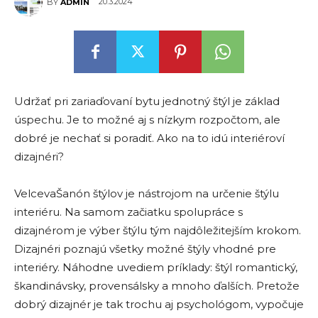
20.3.2024
BY
ADMIN
Udržať pri zariaďovaní bytu jednotný štýl je základ
úspechu. Je to možné aj s nízkym rozpočtom, ale
dobré je nechať si poradiť. Ako na to idú interiéroví
dizajnéri?
VelcevaŠanón štýlov je nástrojom na určenie štýlu
interiéru. Na samom začiatku spolupráce s
dizajnérom je výber štýlu tým najdôležitejším krokom.
Dizajnéri poznajú všetky možné štýly vhodné pre
interiéry. Náhodne uvediem príklady: štýl romantický,
škandinávsky, provensálsky a mnoho ďalších. Pretože
dobrý dizajnér je tak trochu aj psychológom, vypočuje