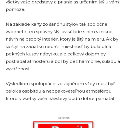
všetky vaše predstavy a priania as určením štýlu vám
pomôže.
Na základe karty zo šanónu štýlov tak spoločne
vyberiete ten správny štýl av súlade s ním vznikne
návrh na osobitý interiér, ktorý je šitý na mieru. Ak by
sa štýl na začiatku neurčil, miestnosť by bola plná
pekných kusov nábytku, ale celkový dojem by
postrádal atmosféru a bol by bez harmónie, súladu a
vyváženosti.
Výsledkom spolupráce s dizajnérom vždy musí byť
celok s osobitou a neopakovateľnou atmosférou,
ktorú si všetky vaše návštevy budú dobre pamätať.
- Reklama -