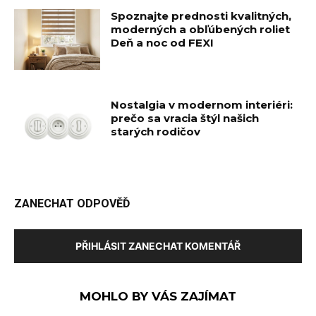
Spoznajte prednosti kvalitných,
moderných a obľúbených roliet
Deň a noc od FEXI
Nostalgia v modernom interiéri:
prečo sa vracia štýl našich
starých rodičov
ZANECHAT ODPOVĚĎ
PŘIHLÁSIT ZANECHAT KOMENTÁŘ
MOHLO BY VÁS ZAJÍMAT