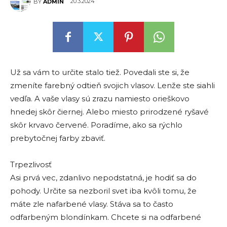
20.3.2024
BY
ADMIN
Už sa vám to určite stalo tiež. Povedali ste si, že
zmeníte farebný odtieň svojich vlasov. Lenže ste siahli
vedľa. A vaše vlasy sú zrazu namiesto orieškovo
hnedej skôr čiernej. Alebo miesto prirodzené ryšavé
skôr krvavo červené. Poradíme, ako sa rýchlo
prebytočnej farby zbaviť.
Trpezlivosť
Asi prvá vec, zdanlivo nepodstatná, je hodiť sa do
pohody. Určite sa nezboril svet iba kvôli tomu, že
máte zle nafarbené vlasy. Stáva sa to často
odfarbeným blondínkam. Chcete si na odfarbené