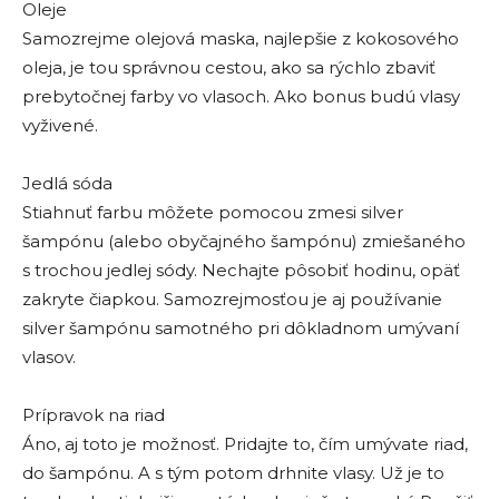
Oleje
Samozrejme olejová maska, najlepšie z kokosového
oleja, je tou správnou cestou, ako sa rýchlo zbaviť
prebytočnej farby vo vlasoch. Ako bonus budú vlasy
vyživené.
Jedlá sóda
Stiahnuť farbu môžete pomocou zmesi silver
šampónu (alebo obyčajného šampónu) zmiešaného
s trochou jedlej sódy. Nechajte pôsobiť hodinu, opäť
zakryte čiapkou. Samozrejmosťou je aj používanie
silver šampónu samotného pri dôkladnom umývaní
vlasov.
Prípravok na riad
Áno, aj toto je možnosť. Pridajte to, čím umývate riad,
do šampónu. A s tým potom drhnite vlasy. Už je to