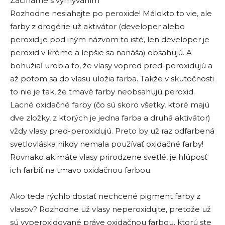
Začíname s vymývaním
Rozhodne nesiahajte po peroxide! Málokto to vie, ale
farby z drogérie už aktivátor (developer alebo
peroxid je pod iným názvom to isté, len developer je
peroxid v kréme a lepšie sa nanáša) obsahujú. A
bohužiaľ urobia to, že vlasy vopred pred-peroxidujú a
až potom sa do vlasu uložia farba. Takže v skutočnosti
to nie je tak, že tmavé farby neobsahujú peroxid.
Lacné oxidačné farby (čo sú skoro všetky, ktoré majú
dve zložky, z ktorých je jedna farba a druhá aktivátor)
vždy vlasy pred-peroxidujú. Preto by už raz odfarbená
svetlovláska nikdy nemala používať oxidačné farby!
Rovnako ak máte vlasy prirodzene svetlé, je hlúposť
ich farbiť na tmavo oxidačnou farbou.
Ako teda rýchlo dostať nechcené pigment farby z
vlasov? Rozhodne už vlasy neperoxidujte, pretože už
sú vyperoxidované práve oxidačnou farbou, ktorú ste