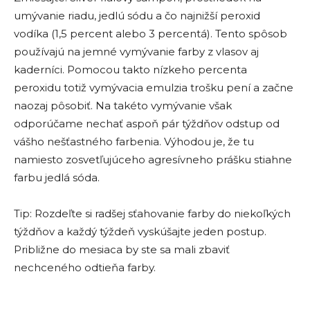
umývanie riadu, jedlú sódu a čo najnižší peroxid
vodíka (1,5 percent alebo 3 percentá). Tento spôsob
používajú na jemné vymývanie farby z vlasov aj
kaderníci. Pomocou takto nízkeho percenta
peroxidu totiž vymývacia emulzia trošku pení a začne
naozaj pôsobiť. Na takéto vymývanie však
odporúčame nechať aspoň pár týždňov odstup od
vášho nešťastného farbenia. Výhodou je, že tu
namiesto zosvetľujúceho agresívneho prášku stiahne
farbu jedlá sóda.
Tip: Rozdeľte si radšej sťahovanie farby do niekoľkých
týždňov a každý týždeň vyskúšajte jeden postup.
Približne do mesiaca by ste sa mali zbaviť
nechceného odtieňa farby.