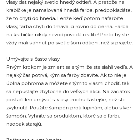
vlasy dať nejaký svetlo hnedý odtieň. A pretože na
krabičke je namaľovaná hnedá farba, predpokladáte,
že to chytí do hneda. Lenže keď potom nafarbíte
vlasy, farba chytí do tmava, či rovno do čierna. Farba
na krabičke nikdy nezodpovedá realite! Preto by ste
vždy mali siahnuť po svetlejšom odtieni, než si prajete.
Umývajte si často vlasy
Prvým krokom je zmieriť sa s tým, že ste siahli vedľa. A
nejaký čas potrvá, kým sa farby zbavíte. Ak to nie je
úplná pohroma a môžete s týmito vlasmi chodiť, tak
sa nepúšťajte zbytočne do veľkých akcií. Na začiatok
postačí len umývať si vlasy trochu častejšie, než ste
zvyknutá. Použite šampón proti lupinám, alebo silver
šampón. Vyhnite sa produktom, ktoré sa o farbu
naopak starajú.