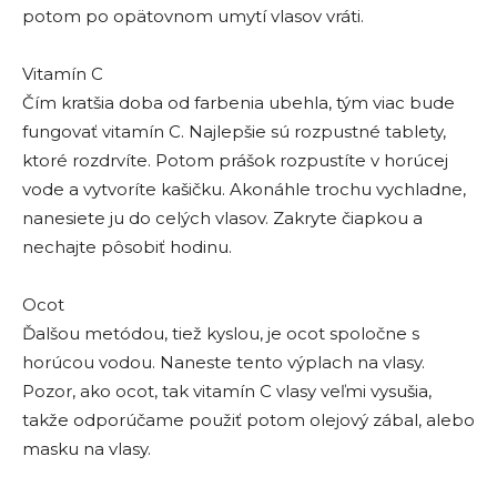
potom po opätovnom umytí vlasov vráti.
Vitamín C
Čím kratšia doba od farbenia ubehla, tým viac bude
fungovať vitamín C. Najlepšie sú rozpustné tablety,
ktoré rozdrvíte. Potom prášok rozpustíte v horúcej
vode a vytvoríte kašičku. Akonáhle trochu vychladne,
nanesiete ju do celých vlasov. Zakryte čiapkou a
nechajte pôsobiť hodinu.
Ocot
Ďalšou metódou, tiež kyslou, je ocot spoločne s
horúcou vodou. Naneste tento výplach na vlasy.
Pozor, ako ocot, tak vitamín C vlasy veľmi vysušia,
takže odporúčame použiť potom olejový zábal, alebo
masku na vlasy.