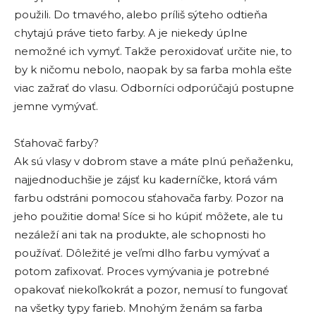
použili. Do tmavého, alebo príliš sýteho odtieňa
chytajú práve tieto farby. A je niekedy úplne
nemožné ich vymyť. Takže peroxidovať určite nie, to
by k ničomu nebolo, naopak by sa farba mohla ešte
viac zažrať do vlasu. Odborníci odporúčajú postupne
jemne vymývať.
Sťahovač farby?
Ak sú vlasy v dobrom stave a máte plnú peňaženku,
najjednoduchšie je zájsť ku kaderníčke, ktorá vám
farbu odstráni pomocou sťahovača farby. Pozor na
jeho použitie doma! Síce si ho kúpiť môžete, ale tu
nezáleží ani tak na produkte, ale schopnosti ho
používať. Dôležité je veľmi dlho farbu vymývať a
potom zafixovať. Proces vymývania je potrebné
opakovať niekoľkokrát a pozor, nemusí to fungovať
na všetky typy farieb. Mnohým ženám sa farba