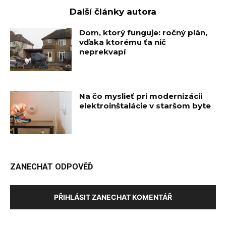
Další články autora
Dom, ktorý funguje: ročný plán,
vďaka ktorému ťa nič
neprekvapí
Na čo myslieť pri modernizácii
elektroinštalácie v staršom byte
ZANECHAT ODPOVĚĎ
PŘIHLÁSIT ZANECHAT KOMENTÁŘ