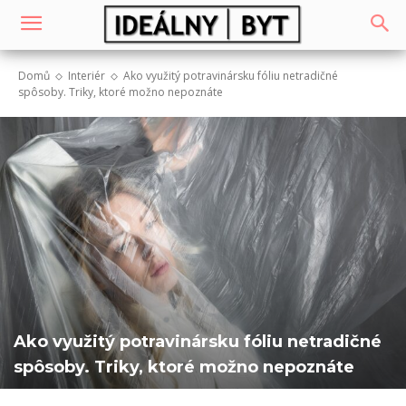
Domů
Interiér
Ako využitý potravinársku fóliu netradičné
spôsoby. Triky, ktoré možno nepoznáte
Ako využitý potravinársku fóliu netradičné
spôsoby. Triky, ktoré možno nepoznáte