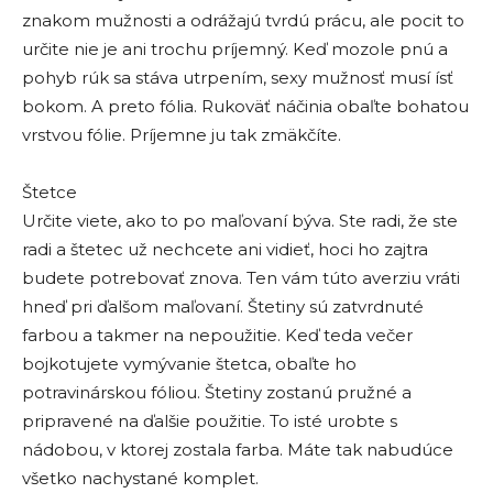
znakom mužnosti a odrážajú tvrdú prácu, ale pocit to
určite nie je ani trochu príjemný. Keď mozole pnú a
pohyb rúk sa stáva utrpením, sexy mužnosť musí ísť
bokom. A preto fólia. Rukoväť náčinia obaľte bohatou
vrstvou fólie. Príjemne ju tak zmäkčíte.
Štetce
Určite viete, ako to po maľovaní býva. Ste radi, že ste
radi a štetec už nechcete ani vidieť, hoci ho zajtra
budete potrebovať znova. Ten vám túto averziu vráti
hneď pri ďalšom maľovaní. Štetiny sú zatvrdnuté
farbou a takmer na nepoužitie. Keď teda večer
bojkotujete vymývanie štetca, obaľte ho
potravinárskou fóliou. Štetiny zostanú pružné a
pripravené na ďalšie použitie. To isté urobte s
nádobou, v ktorej zostala farba. Máte tak nabudúce
všetko nachystané komplet.