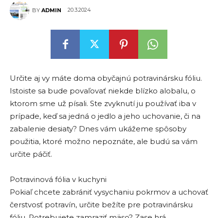
20.3.2024
BY
ADMIN
Určite aj vy máte doma obyčajnú potravinársku fóliu.
Istoiste sa bude povaľovať niekde blízko alobalu, o
ktorom sme už písali. Ste zvyknutí ju používať iba v
prípade, keď sa jedná o jedlo a jeho uchovanie, či na
zabalenie desiaty? Dnes vám ukážeme spôsoby
použitia, ktoré možno nepoznáte, ale budú sa vám
určite páčiť.
Potravinová fólia v kuchyni
Pokiaľ chcete zabrániť vysychaniu pokrmov a uchovať
čerstvosť potravín, určite bežíte pre potravinársku
fóliu. Potrebujete zamraziť mäso? Zase hrá