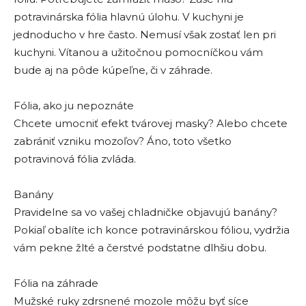
potravinárska fólia hlavnú úlohu. V kuchyni je
jednoducho v hre často. Nemusí však zostať len pri
kuchyni. Vítanou a užitočnou pomocníčkou vám
bude aj na pôde kúpeľne, či v záhrade.
Fólia, ako ju nepoznáte
Chcete umocniť efekt tvárovej masky? Alebo chcete
zabrániť vzniku mozoľov? Áno, toto všetko
potravinová fólia zvláda.
Banány
Pravidelne sa vo vašej chladničke objavujú banány?
Pokiaľ obalíte ich konce potravinárskou fóliou, vydržia
vám pekne žlté a čerstvé podstatne dlhšiu dobu.
Fólia na záhrade
Mužské ruky zdrsnené mozole môžu byť síce