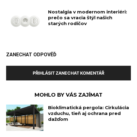
Nostalgia v modernom interiéri:
prečo sa vracia štýl našich
starých rodičov
ZANECHAT ODPOVĚĎ
PŘIHLÁSIT ZANECHAT KOMENTÁŘ
MOHLO BY VÁS ZAJÍMAT
Bioklimatická pergola: Cirkulácia
vzduchu, tieň aj ochrana pred
dažďom