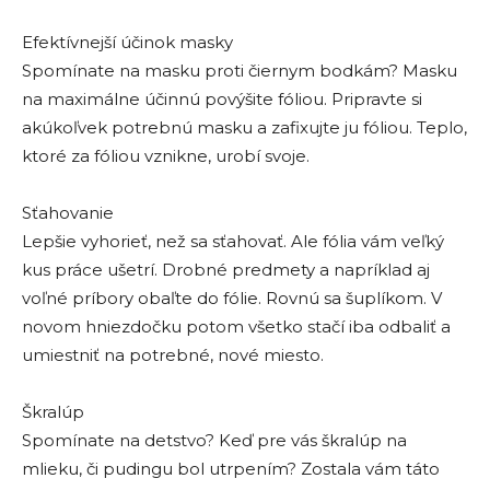
Efektívnejší účinok masky
Spomínate na masku proti čiernym bodkám? Masku
na maximálne účinnú povýšite fóliou. Pripravte si
akúkoľvek potrebnú masku a zafixujte ju fóliou. Teplo,
ktoré za fóliou vznikne, urobí svoje.
Sťahovanie
Lepšie vyhorieť, než sa sťahovať. Ale fólia vám veľký
kus práce ušetrí. Drobné predmety a napríklad aj
voľné príbory obaľte do fólie. Rovnú sa šuplíkom. V
novom hniezdočku potom všetko stačí iba odbaliť a
umiestniť na potrebné, nové miesto.
Škralúp
Spomínate na detstvo? Keď pre vás škralúp na
mlieku, či pudingu bol utrpením? Zostala vám táto