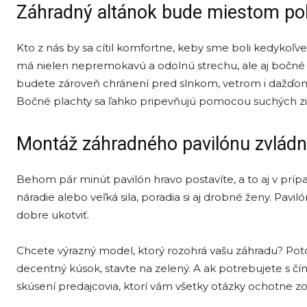
Záhradný altánok bude miestom po
Kto z nás by sa cítil komfortne, keby sme boli kedykoľv
má nielen nepremokavú a odolnú strechu, ale aj bočné p
budete zároveň chránení pred slnkom, vetrom i dažďom,
Bočné plachty sa ľahko pripevňujú pomocou suchých zi
Montáž záhradného pavilónu zvládn
Behom pár minút pavilón hravo postavíte, a to aj v prípa
náradie alebo veľká sila, poradia si aj drobné ženy. Pa
dobre ukotviť.
Chcete výrazný model, ktorý rozohrá vašu záhradu? Poto
decentný kúsok, stavte na zelený. A ak potrebujete s čí
skúsení predajcovia, ktorí vám všetky otázky ochotne zo