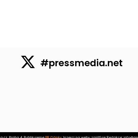
#pressmedia.net
a.cz, Praha 4, Publikujeme
PR články
. Inzerci na webu zajišťuje Redakce: info@