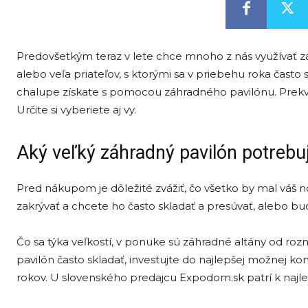
Predovšetkým teraz v lete chce mnoho z nás využívať záh
alebo veľa priateľov, s ktorými sa v priebehu roka čast
chalupe získate s pomocou záhradného pavilónu. Prekvap
Určite si vyberiete aj vy.
Aký veľký záhradný pavilón potrebu
Pred nákupom je dôležité zvážiť, čo všetko by mal váš 
zakrývať a chcete ho často skladať a presúvať, alebo 
Čo sa týka veľkostí, v ponuke sú záhradné altány od roz
pavilón často skladať, investujte do najlepšej možnej k
rokov. U slovenského predajcu Expodom.sk patrí k najlep