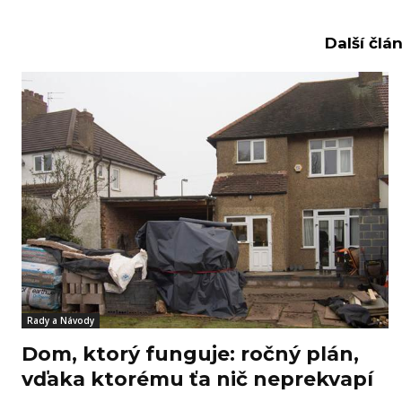
Další člá
Rady a Návody
Dom, ktorý funguje: ročný plán,
vďaka ktorému ťa nič neprekvapí