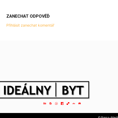
ZANECHAT ODPOVĚĎ
Přihlásit zanechat komentář
© Press-Medi