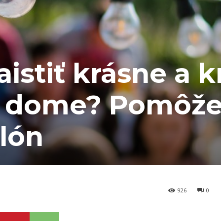
aistiť krásne a k
i dome? Pomôž
lón
926
0