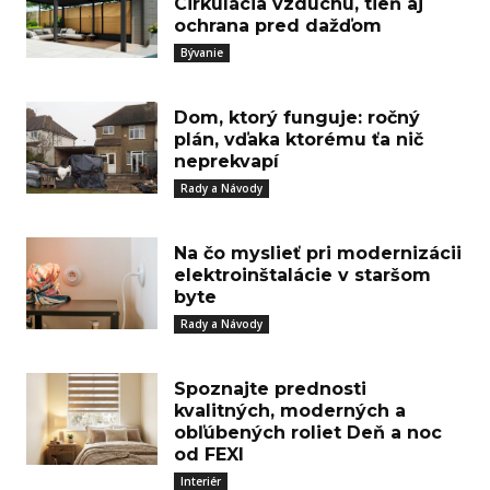
Cirkulácia vzduchu, tieň aj
ochrana pred dažďom
Bývanie
Dom, ktorý funguje: ročný
plán, vďaka ktorému ťa nič
neprekvapí
Rady a Návody
Na čo myslieť pri modernizácii
elektroinštalácie v staršom
byte
Rady a Návody
Spoznajte prednosti
kvalitných, moderných a
obľúbených roliet Deň a noc
od FEXI
Interiér