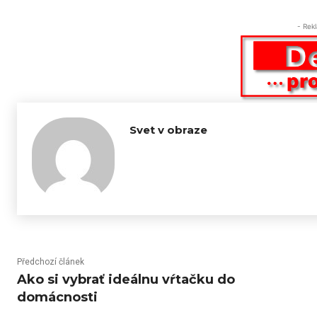
- Rek
Svet v obraze
Předchozí článek
Ako si vybrať ideálnu vŕtačku do
domácnosti