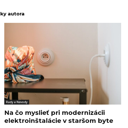
nky autora
Rady a Návody
Na čo myslieť pri modernizácii
elektroinštalácie v staršom byte