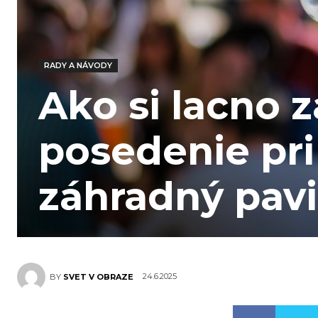
RADY A NÁVODY
Ako si lacno z
posedenie pr
záhradný pavi
24.6.2025
BY
SVET V OBRAZE