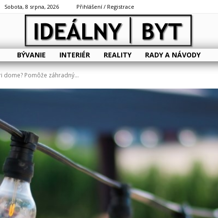
Sobota, 8 srpna, 2026
Přihlášení / Registrace
BÝVANIE
INTERIÉR
REALITY
RADY A NÁVODY
 pri dome? Pomôže záhradný...