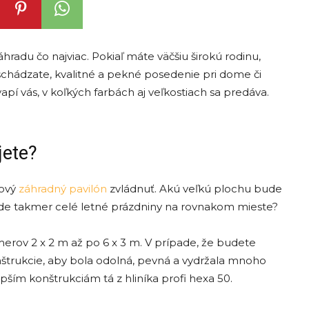
radu čo najviac. Pokiaľ máte väčšiu širokú rodinu,
o schádzate, kvalitné a pekné posedenie pri dome či
í vás, v koľkých farbách aj veľkostiach sa predáva.
jete?
nový
záhradný pavilón
zvládnuť. Akú veľkú plochu bude
bude takmer celé letné prázdniny na rovnakom mieste?
merov 2 x 2 m až po 6 x 3 m. V prípade, že budete
onštrukcie, aby bola odolná, pevná a vydržala mnoho
ším konštrukciám tá z hliníka profi hexa 50.