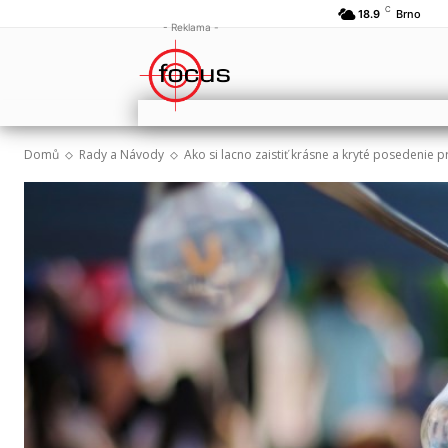
C
18.9
Brno
- Reklama -
Domů
Rady a Návody
Ako si lacno zaistiť krásne a kryté posedenie