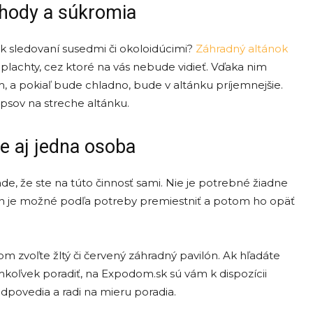
hody a súkromia
ek sledovaní susedmi či okoloidúcimi?
Záhradný altánok
lachty, cez ktoré na vás nebude vidieť. Vďaka nim
 a pokiaľ bude chladno, bude v altánku príjemnejšie.
psov na streche altánku.
e aj jedna osoba
de, že ste na túto činnosť sami. Nie je potrebné žiadne
vilón je možné podľa potreby premiestniť a potom ho opäť
m zvoľte žltý či červený záhradný pavilón. Ak hľadáte
mkoľvek poradiť, na Expodom.sk sú vám k dispozícii
dpovedia a radi na mieru poradia.