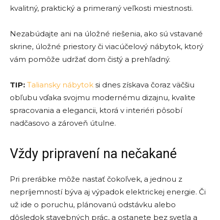
kvalitný, praktický a primeraný veľkosti miestnosti.
Nezabúdajte ani na úložné riešenia, ako sú vstavané
skrine, úložné priestory či viacúčelový nábytok, ktorý
vám pomôže udržať dom čistý a prehľadný.
TIP:
Taliansky nábytok
si dnes získava čoraz väčšiu
obľubu vďaka svojmu modernému dizajnu, kvalite
spracovania a elegancii, ktorá v interiéri pôsobí
nadčasovo a zároveň útulne.
Vždy pripravení na nečakané
Pri prerábke môže nastať čokoľvek, a jednou z
nepríjemností býva aj výpadok elektrickej energie. Či
už ide o poruchu, plánovanú odstávku alebo
dôsledok stavebných prác, a ostanete bez svetla a