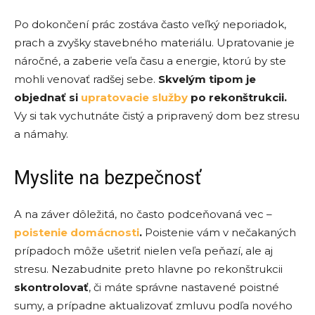
Po dokončení prác zostáva často veľký neporiadok,
prach a zvyšky stavebného materiálu. Upratovanie je
náročné, a zaberie veľa času a energie, ktorú by ste
mohli venovať radšej sebe.
Skvelým tipom je
objednať si
upratovacie služby
po rekonštrukcii.
Vy si tak vychutnáte čistý a pripravený dom bez stresu
a námahy.
Myslite na bezpečnosť
A na záver dôležitá, no často podceňovaná vec –
poistenie domácnosti
.
Poistenie vám v nečakaných
prípadoch môže ušetriť nielen veľa peňazí, ale aj
stresu. Nezabudnite preto hlavne po rekonštrukcii
skontrolovať
, či máte správne nastavené poistné
sumy, a prípadne aktualizovať zmluvu podľa nového