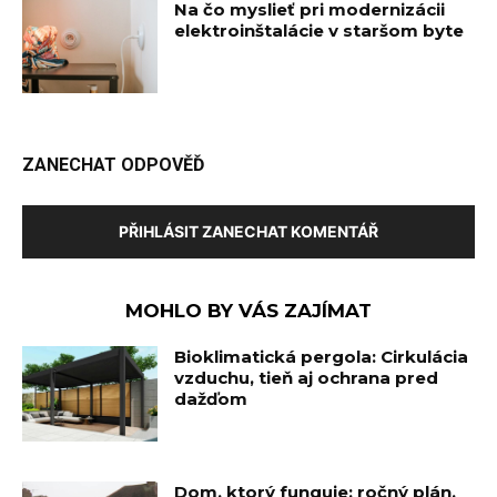
Na čo myslieť pri modernizácii
elektroinštalácie v staršom byte
ZANECHAT ODPOVĚĎ
PŘIHLÁSIT ZANECHAT KOMENTÁŘ
MOHLO BY VÁS ZAJÍMAT
Bioklimatická pergola: Cirkulácia
vzduchu, tieň aj ochrana pred
dažďom
Dom, ktorý funguje: ročný plán,