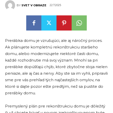
22.7.2025
BY
SVET V OBRAZE
Prerábka domu je vzrušujúci, ale aj náročný proces.
Ak plánujete kompletnú rekonštrukciu staršieho
domu, alebo modernizujete niektoré časti domu,
každé rozhodnutie má svoj význam. Mnohí sa pri
prerábke dopúšťajú chýb, ktoré zbytočne stoja nielen
peniaze, ale aj čas a nervy. Aby ste sa im vyhli, pripravili
sme pre vás prehľad tých najčastejších omylov, na
ktoré si dajte pozor ešte predtým, než sa pustite do
prerábky domu.
Premyslený plán pre rekonštrukciu domu je dôležitý
či už chcete bývať v novom zrekonštruovanom byte,