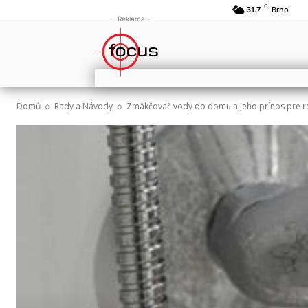
C
31.7
Brno
- Reklama -
Domů
Rady a Návody
Zmäkčovač vody do domu a jeho prínos pre r