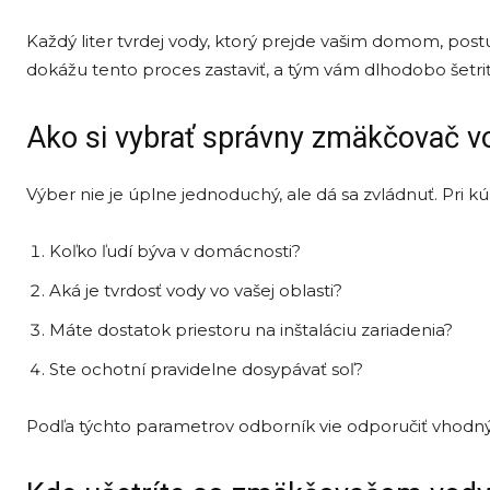
Každý liter tvrdej vody, ktorý prejde vašim domom, po
dokážu tento proces zastaviť, a tým vám dlhodobo šetriť
Ako si vybrať správny zmäkčovač v
Výber nie je úplne jednoduchý, ale dá sa zvládnuť. Pri k
Koľko ľudí býva v domácnosti?
Aká je tvrdosť vody vo vašej oblasti?
Máte dostatok priestoru na inštaláciu zariadenia?
Ste ochotní pravidelne dosypávať soľ?
Podľa týchto parametrov odborník vie odporučiť vhodn