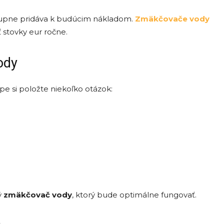
stupne pridáva k budúcim nákladom.
Zmäkčovače vody
 stovky eur ročne.
ody
úpe si položte niekoľko otázok:
ý
zmäkčovač vody
, ktorý bude optimálne fungovať.