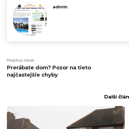
admin
Předchozí článek
Prerábate dom? Pozor na tieto
najčastejšie chyby
Další člá