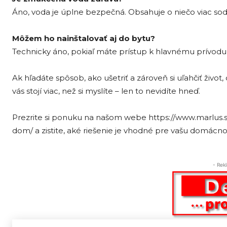
Áno, voda je úplne bezpečná. Obsahuje o niečo viac sodí
Môžem ho nainštalovať aj do bytu?
Technicky áno, pokiaľ máte prístup k hlavnému prívodu v
Ak hľadáte spôsob, ako ušetriť a zároveň si uľahčiť živo
vás stojí viac, než si myslíte – len to nevidíte hneď.
Prezrite si ponuku na našom webe https://www.marlus
dom/ a zistite, aké riešenie je vhodné pre vašu domácno
- Rek