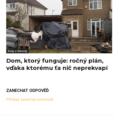
Rady a Návody
Dom, ktorý funguje: ročný plán,
vďaka ktorému ťa nič neprekvapí
ZANECHAT ODPOVĚĎ
Přihlásit zanechat komentář