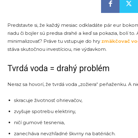
Predstavte si, že každý mesiac odkladáte pár eur boko
riadu či bojler sú predsa drahé a keď sa pokazia, bolí to.
minimalizovať? Práve tu vstupuje do hry
zmäkčovač vo
stáva skutočnou investíciou, nie výdavkom.
Tvrdá voda = drahý problém
Neraz sa hovorí, že tvrdá voda „zožiera“ peňaženku. A n
skracuje životnosť ohrievačov,
zvyšuje spotrebu elektriny,
ničí gumové tesnenia,
zanecháva nevzhľadné škvrny na batériách.