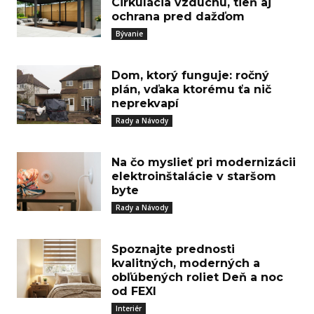
Cirkulácia vzduchu, tieň aj
ochrana pred dažďom
Bývanie
Dom, ktorý funguje: ročný
plán, vďaka ktorému ťa nič
neprekvapí
Rady a Návody
Na čo myslieť pri modernizácii
elektroinštalácie v staršom
byte
Rady a Návody
Spoznajte prednosti
kvalitných, moderných a
obľúbených roliet Deň a noc
od FEXI
Interiér