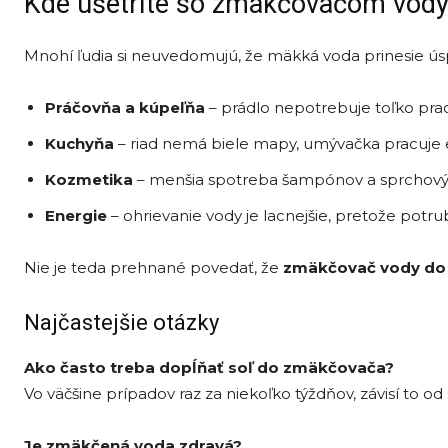
Kde ušetríte so zmäkčovačom vod
Mnohí ľudia si neuvedomujú, že mäkká voda prinesie úsp
Práčovňa a kúpeľňa
– prádlo nepotrebuje toľko praci
Kuchyňa
– riad nemá biele mapy, umývačka pracuje e
Kozmetika
– menšia spotreba šampónov a sprchovýc
Energie
– ohrievanie vody je lacnejšie, pretože potrub
Nie je teda prehnané povedať, že
zmäkčovač vody d
Najčastejšie otázky
Ako často treba dopĺňať soľ do zmäkčovača?
Vo väčšine prípadov raz za niekoľko týždňov, závisí to od
Je zmäkčená voda zdravá?