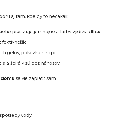
y
oru aj tam, kde by to nečakali:
eho prášku, je jemnejšie a farby vydržia dlhšie.
fektívnejšie.
h gélov, pokožka netrpí.
ia a špirály sú bez nánosov.
o domu
sa vie zaplatiť sám.
 spotreby vody.