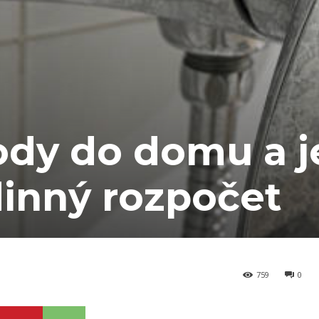
dy do domu a j
dinný rozpočet
759
0