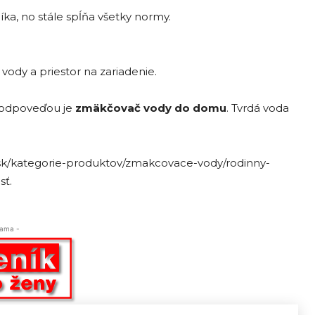
ka, no stále spĺňa všetky normy.
ody a priestor na zariadenie.
t, odpoveďou je
zmäkčovač vody do domu
. Tvrdá voda
.sk/kategorie-produktov/zmakcovace-vody/rodinny-
sť.
lama -