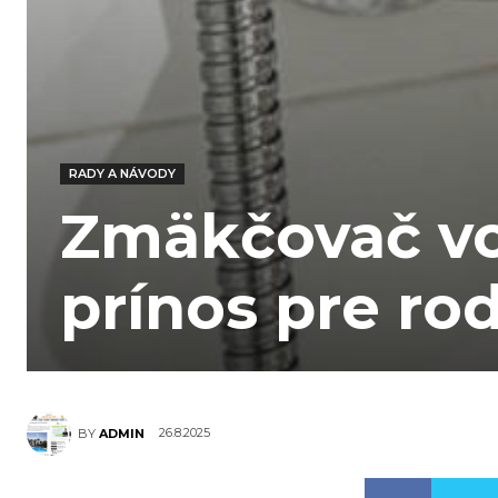
RADY A NÁVODY
Zmäkčovač vo
prínos pre ro
26.8.2025
BY
ADMIN